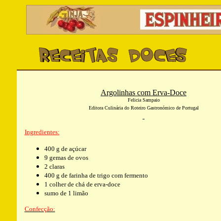
Argolinhas com Erva-Doce
Felicia Sampaio
Editora Culinária do Roteiro Gastronómico de Portugal
Ingredientes:
400 g de açúcar
9 gemas de ovos
2 claras
400 g de farinha de trigo com fermento
1 colher de chá de erva-doce
sumo de 1 limão
Confecção: