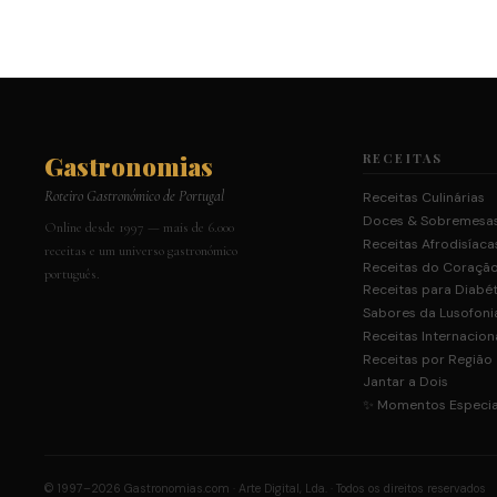
Gastronomias
RECEITAS
Roteiro Gastronómico de Portugal
Receitas Culinárias
Doces & Sobremesa
Online desde 1997 — mais de 6.000
Receitas Afrodisíaca
receitas e um universo gastronómico
Receitas do Coraçã
português.
Receitas para Diabé
Sabores da Lusofoni
Receitas Internacion
Receitas por Região
Jantar a Dois
✨ Momentos Especia
© 1997–2026 Gastronomias.com · Arte Digital, Lda. · Todos os direitos reservados