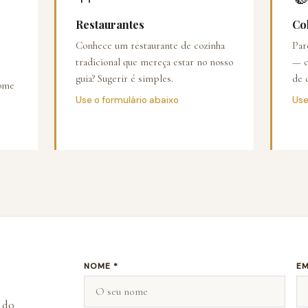
Restaurantes
Co
Conhece um restaurante de cozinha
Par
tradicional que mereça estar no nosso
— c
guia? Sugerir é simples.
de 
nome
Use o formulário abaixo
Use
NOME *
EM
s do