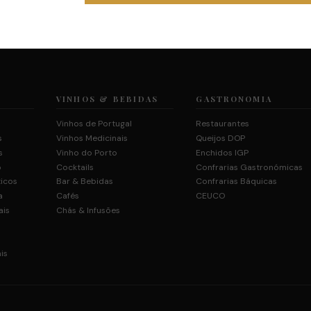
VINHOS & BEBIDAS
GASTRONOMIA
Vinhos de Portugal
Restaurantes
s
Vinhos Medicinais
Queijos DOP
s
Vinho do Porto
Enchidos IGP
o
Cocktails
Confrarias Gastronómicas
ticos
Bar & Bebidas
Confrarias Báquicas
a
Cafés
CEUCO
ais
Chás & Infusões
is