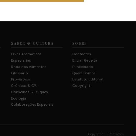
SABER & CULTURA
SOBRE
Ervas Aromáticas
Contactos
Especiarias
Enviar Receita
Roda dos Alimentos
Publicidade
Glossário
Quem Somos
Provérbios
Estatuto Editorial
Crónicas & Cª.
Copyright
Conselhos & Truques
Ecologia
Colaborações Especiais
·
Copyright
Contactos