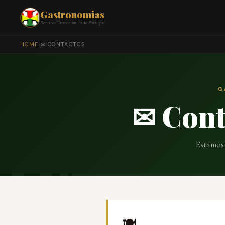
Gastronomias
Roteiro Gastronómico de Portugal
HOME
›
✉ CONTACTOS
G
✉ Con
Estamos 
🍽️