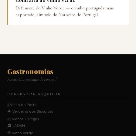
Defensora do Vinho Verde — o vinho português mais
exportado, símbolo do Noroeste de Portugal.
Gastronomias
Roteiro Gastronómico de Portugal
CONFRARIAS BÁQUICAS
🍾 Vinho do Porto
🏝️ Verdelho dos Biscoitos
🌿 Vinhos Galegos
🏛️ LASVIN
💚 Vinho Verde