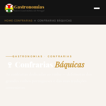
Gastronomias
Roteiro Gastronómico de Portugal
HOME
›
CONFRARIAS
›
🍷 CONFRARIAS BÁQUICAS
GASTRONOMIAS · CONFRARIAS
🍷 Confrarias
Báquicas
As confrarias dedicadas ao vinho — defensoras dos
grandes vinhos portugueses e das suas tradições
centenárias.