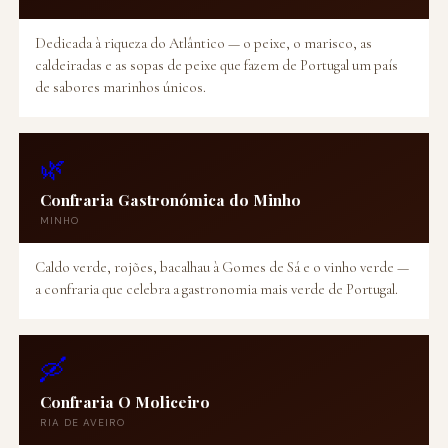
Dedicada à riqueza do Atlântico — o peixe, o marisco, as
caldeiradas e as sopas de peixe que fazem de Portugal um país
de sabores marinhos únicos.
🌿
Confraria Gastronómica do Minho
MINHO
Caldo verde, rojões, bacalhau à Gomes de Sá e o vinho verde —
a confraria que celebra a gastronomia mais verde de Portugal.
🛶
Confraria O Moliceiro
RIA DE AVEIRO