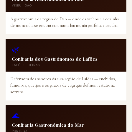
VISEU · DÃO
A gastronomia da região do Dão — onde os vinhos e a cozinha
de montanha se encontram numa harmonia perfeita e secular.
🌿
Confraria dos Gastrónomos de Lafões
LAFÕES · BEIRAS
Defensora dos sabores da sub-região de Lafões — enchidos,
fumeiros, queijos e os pratos de caça que definem esta zona
serrana.
🌊
Confraria Gastronómica do Mar
PORTUGAL