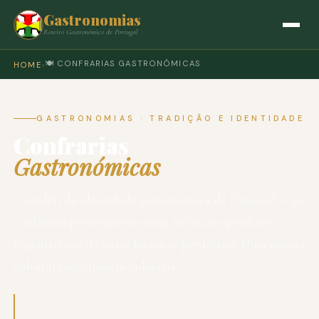
Gastronomias
Roteiro Gastronómico de Portugal
🍽️ CONFRARIAS GASTRONÓMICAS
HOME
›
GASTRONOMIAS · TRADIÇÃO E IDENTIDADE
Confrarias
Gastronómicas
Guardiãs da identidade gastronómica de Portugal — as
confrarias preservam receitas, técnicas e produtos
regionais que de outra forma se perderiam. Uma missão
cultural tanto quanto culinária.
"Uma confraria não é um clube de gourmands — é uma instituição