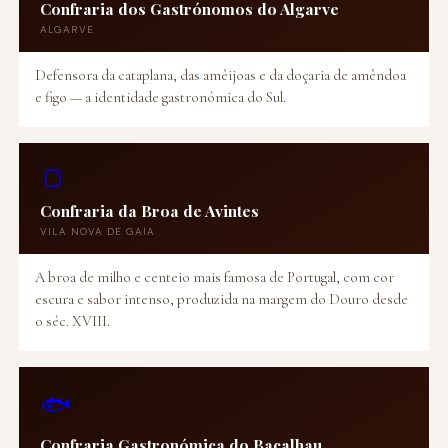
Confraria dos Gastrónomos do Algarve
ALGARVE
Defensora da cataplana, das amêijoas e da doçaria de amêndoa
e figo — a identidade gastronómica do Sul.
🍞
Confraria da Broa de Avintes
VILA NOVA DE GAIA
A broa de milho e centeio mais famosa de Portugal, com cor
escura e sabor intenso, produzida na margem do Douro desde
o séc. XVIII.
🐟
Confraria Gastronómica do Bacalhau