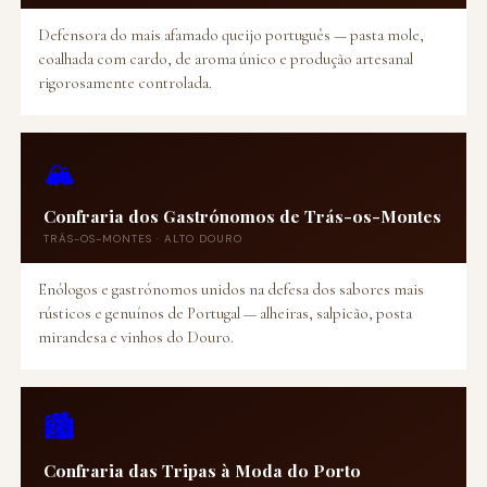
Defensora do mais afamado queijo português — pasta mole,
coalhada com cardo, de aroma único e produção artesanal
rigorosamente controlada.
🏔️
Confraria dos Gastrónomos de Trás-os-Montes
TRÁS-OS-MONTES · ALTO DOURO
Enólogos e gastrónomos unidos na defesa dos sabores mais
rústicos e genuínos de Portugal — alheiras, salpicão, posta
mirandesa e vinhos do Douro.
🏙️
Confraria das Tripas à Moda do Porto