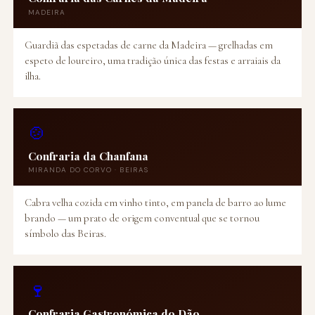
MADEIRA
Guardiã das espetadas de carne da Madeira — grelhadas em
espeto de loureiro, uma tradição única das festas e arraiais da
ilha.
🍲
Confraria da Chanfana
MIRANDA DO CORVO · BEIRAS
Cabra velha cozida em vinho tinto, em panela de barro ao lume
brando — um prato de origem conventual que se tornou
símbolo das Beiras.
🍷
Confraria Gastronómica do Dão