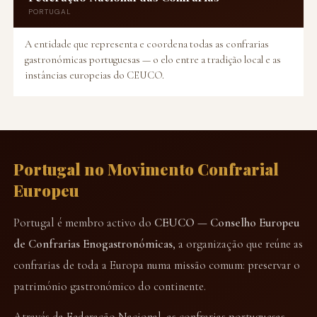
PORTUGAL
A entidade que representa e coordena todas as confrarias
gastronómicas portuguesas — o elo entre a tradição local e as
instâncias europeias do CEUCO.
Portugal no Movimento Confrarial
Europeu
Portugal é membro activo do
CEUCO — Conselho Europeu
de Confrarias Enogastronómicas
, a organização que reúne as
confrarias de toda a Europa numa missão comum: preservar o
património gastronómico do continente.
Através da Federação Nacional, as confrarias portuguesas