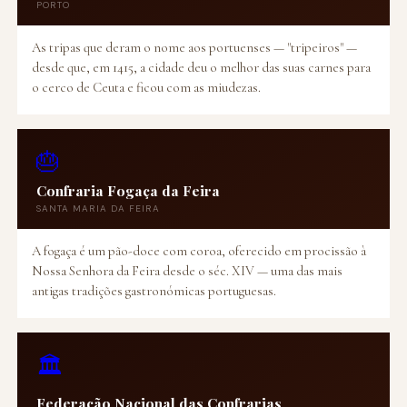
PORTO
As tripas que deram o nome aos portuenses — "tripeiros" —
desde que, em 1415, a cidade deu o melhor das suas carnes para
o cerco de Ceuta e ficou com as miudezas.
🎂
Confraria Fogaça da Feira
SANTA MARIA DA FEIRA
A fogaça é um pão-doce com coroa, oferecido em procissão à
Nossa Senhora da Feira desde o séc. XIV — uma das mais
antigas tradições gastronómicas portuguesas.
🏛️
Federação Nacional das Confrarias