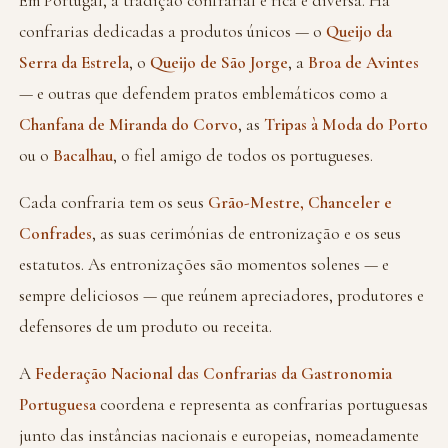
Em Portugal, a tradição confrarial é rica e diversa. Há
confrarias dedicadas a produtos únicos — o
Queijo da
Serra da Estrela
, o
Queijo de São Jorge
, a
Broa de Avintes
— e outras que defendem pratos emblemáticos como a
Chanfana de Miranda do Corvo
, as
Tripas à Moda do Porto
ou o
Bacalhau
, o fiel amigo de todos os portugueses.
Cada confraria tem os seus
Grão-Mestre, Chanceler e
Confrades
, as suas cerimónias de entronização e os seus
estatutos. As entronizações são momentos solenes — e
sempre deliciosos — que reúnem apreciadores, produtores e
defensores de um produto ou receita.
A
Federação Nacional das Confrarias da Gastronomia
Portuguesa
coordena e representa as confrarias portuguesas
junto das instâncias nacionais e europeias, nomeadamente